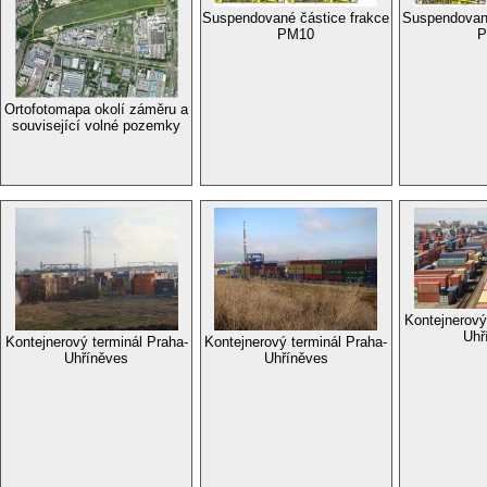
Suspendované částice frakce
Suspendované
PM10
P
Ortofotomapa okolí záměru a
související volné pozemky
Kontejnerový
Uhř
Kontejnerový terminál Praha-
Kontejnerový terminál Praha-
Uhříněves
Uhříněves