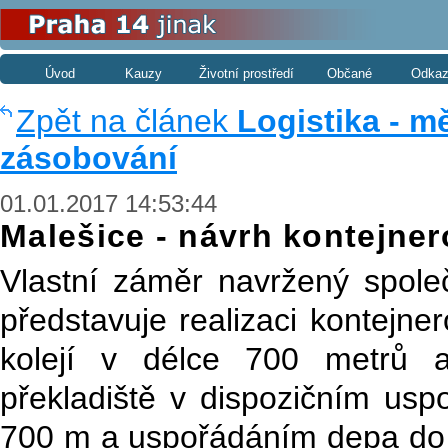
Úvod
Kauzy
Životní prostředí
Občané
Odkaz
Zpět na článek
Logistika - m
zásobování
01.01.2017 14:53:44
Malešice - návrh kontejne
Vlastní záměr navržený spol
představuje realizaci kontejne
kolejí v délce 700 metrů 
překladiště v dispozičním usp
700 m a uspořádáním depa do 12