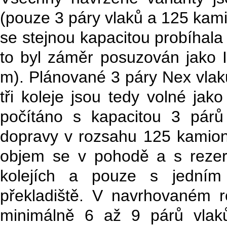
(pouze 3 páry vlaků a 125 kam
se stejnou kapacitou probíhal
to byl záměr posuzován jako I
m). Plánované 3 páry Nex vlaků
tři koleje jsou tedy volné ja
počítáno s kapacitou 3 pár
dopravy v rozsahu 125 kamion
objem se v pohodě a s reze
kolejích a pouze s jedním
překladiště. V navrhovaném r
minimálně 6 až 9 párů vlak