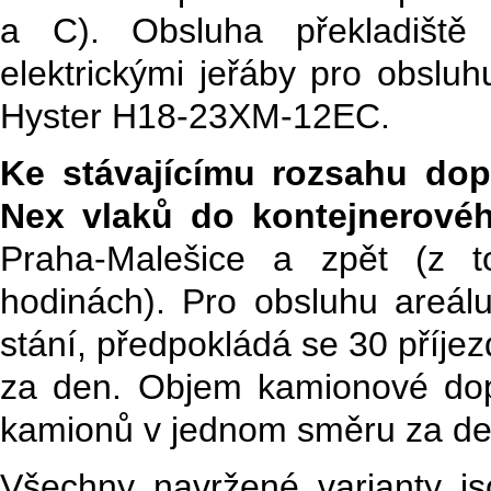
a C). Obsluha překladiště
elektrickými jeřáby pro obsluh
Hyster H18-23XM-12EC.
Ke stávajícímu rozsahu dop
Nex vlaků do kontejnerovéh
Praha-Malešice a zpět (z 
hodinách). Pro obsluhu areál
stání, předpokládá se 30 příje
za den. Objem kamionové do
kamionů v jednom směru za de
Všechny navržené varianty j