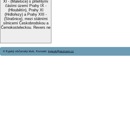
XI - (Malešice) s přilehlými
částmi území Prahy IX -
(Hloubětín), Prahy XI
(Hrdlořezy) a Prahy XIII -
(Strašnice), mezi státními
silnicemi Českobrodskou a
Černokosteleckou. Revers ne
© Kyjský občanský klub, Kontakt:
kyjeok@seznam.cz