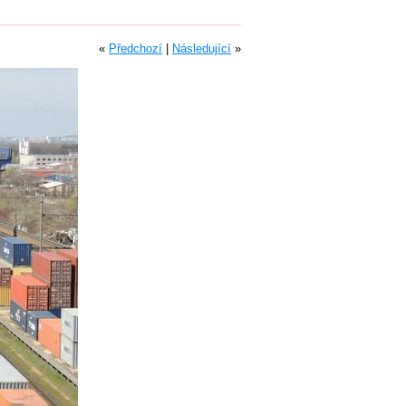
«
Předchozí
|
Následující
»