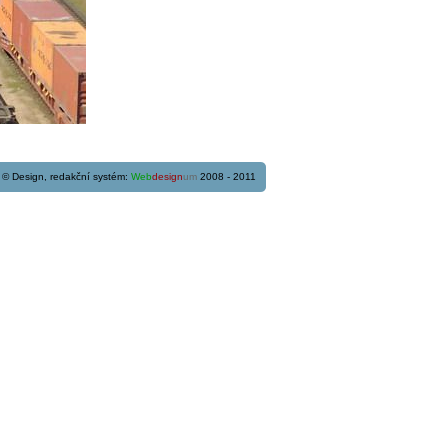
© Design, redakční systém:
Web
design
um
2008 - 2011