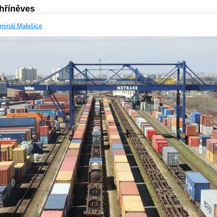
hříněves
rminál Malešice