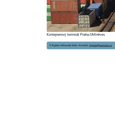
Kontejnerový terminál Praha-Uhříněves
© Kyjský občanský klub, Kontakt:
kyjeok@seznam.cz