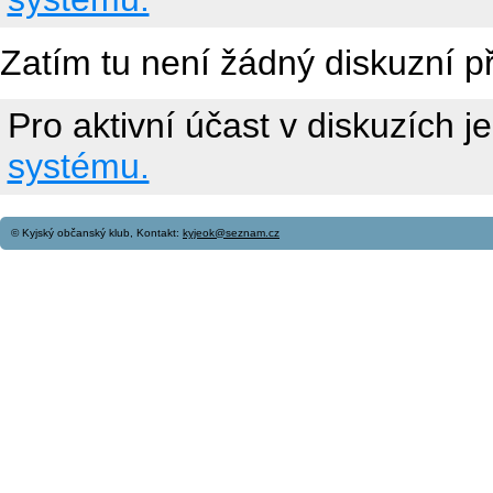
Zatím tu není žádný diskuzní p
Pro aktivní účast v diskuzích j
systému.
© Kyjský občanský klub, Kontakt:
kyjeok@seznam.cz