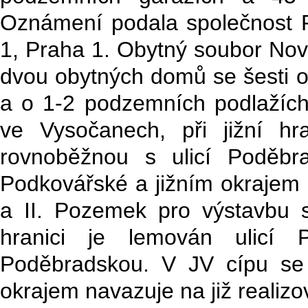
Oznámení podala společnost F
1, Praha 1. Obytný soubor Nov
dvou obytných domů se šesti o
a o 1-2 podzemních podlažíc
ve Vysočanech, při jižní hr
rovnoběžnou s ulicí Poděbr
Podkovářské a jižním okrajem n
a II. Pozemek pro výstavbu s
hranici je lemován ulicí 
Poděbradskou. V JV cípu se 
okrajem navazuje na již realizov