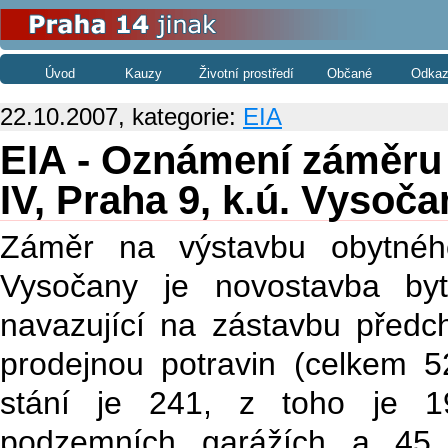
Úvod
Kauzy
Životní prostředí
Občané
Odkaz
22.10.2007, kategorie:
EIA
EIA - Oznámení záměru
IV, Praha 9, k.ú. Vysoča
Záměr na výstavbu obytnéh
Vysočany je novostavba by
navazující na zástavbu předc
prodejnou potravin (celkem 
stání je 241, z toho je 1
podzemních garážích a 45 