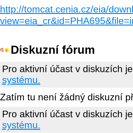
http://tomcat.cenia.cz/eia/down
view=eia_cr&id=PHA695&file
Diskuzní fórum
Pro aktivní účast v diskuzích j
systému.
Zatím tu není žádný diskuzní p
Pro aktivní účast v diskuzích j
systému.