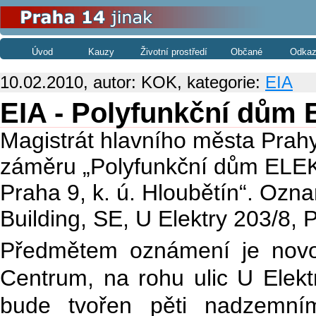
Úvod
Kauzy
Životní prostředí
Občané
Odkaz
10.02.2010, autor: KOK, kategorie:
EIA
EIA - Polyfunkční d
Magistrát hlavního města Prahy 
záměru „Polyfunkční dům EL
Praha 9, k. ú. Hloubětín“. Ozn
Building, SE, U Elektry 203/8, 
Předmětem oznámení je novo
Centrum,
na rohu ulic U Elek
bude tvořen pěti nadzemním