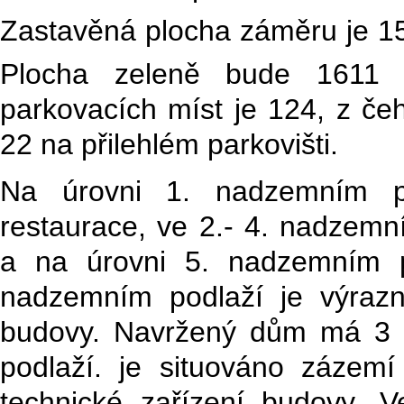
Zastavěná plocha záměru je 1
Plocha zeleně bude
1611
parkovacích míst je 124, z če
22 na přilehlém parkovišti.
Na úrovni 1. nadzemním po
restaurace, ve 2.- 4. nadzemn
a na úrovni 5. nadzemním p
nadzemním podlaží je výraz
budovy. Navržený dům má 3 
podlaží. je situováno zázemí
technické zařízení budovy. 