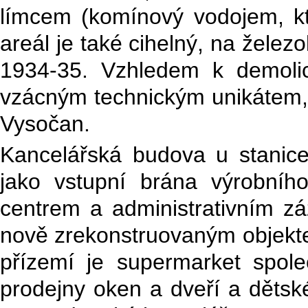
límcem (komínový vodojem, kt
areál je také cihelný, na želez
1934-35. Vzhledem k demolic
vzácným technickým unikátem, 
Vysočan.
Kancelářská budova u stanice 
jako vstupní brána výrobní
centrem a administrativním z
nově zrekonstruovaným objekte
přízemí je supermarket spol
prodejny oken a dveří a děts