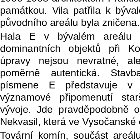
památkou. Vila patřila k býva
původního areálu byla zničena.
Hala E v bývalém areálu 
dominantních objektů při Ko
úpravy nejsou nevratné, al
poměrně autentická. Stavb
písmene E představuje v m
významové připomenutí starš
vývoje. Jde pravděpodobně o 
Nekvasil, která ve Vysočanské 
Tovární komín, součást areál