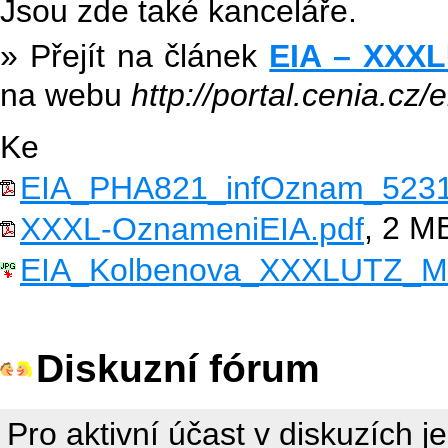
Jsou zde také kanceláře.
» Přejít na článek
EIA – XXXL
na webu
http://portal.cenia.cz/
Ke st
EIA_PHA821_infOznam_5231
XXXL-OznameniEIA.pdf
, 2 M
EIA_Kolbenova_XXXLUTZ_Mob
Diskuzní fórum
Pro aktivní účast v diskuzích j