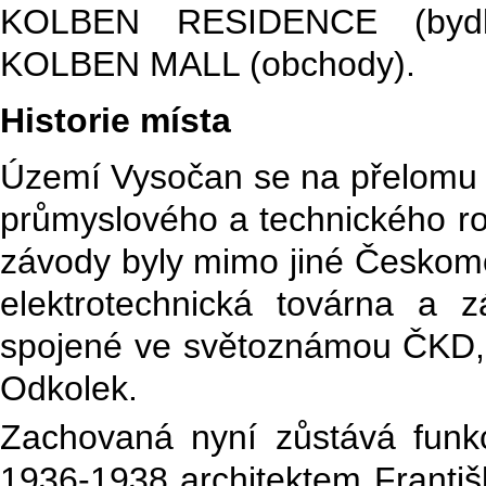
KOLBEN RESIDENCE (bydle
KOLBEN MALL (obchody).
Historie místa
Území Vysočan se na přelomu 19
průmyslového a technického ro
závody byly mimo jiné Českomo
elektrotechnická továrna a z
spojené ve světoznámou ČKD, 
Odkolek.
Zachovaná nyní zůstává funkci
1936-1938 architektem Františ