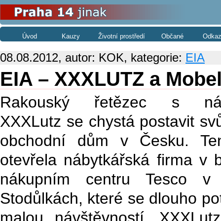
Úvod
Kauzy
Životní prostředí
Občané
Odkaz
08.08.2012, autor: KOK, kategorie:
EIA
EIA – XXXLUTZ a Mobel
Rakouský řetězec s ná
XXXLutz se chystá postavit sv
obchodní dům v Česku. Ten
otevřela nábytkářská firma v 
nákupním centru Tesco v 
Stodůlkách, které se dlouho po
malou návštěvností. XXXLutz