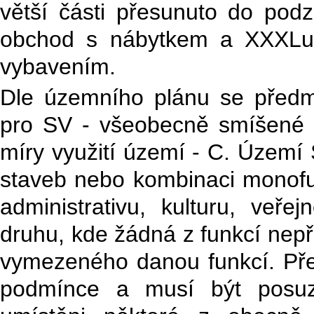
větší části přesunuto do podz
obchod s nábytkem a XXXLut
vybavením.
Dle územního plánu se předmě
pro SV - všeobecně smíšené úz
míry využití území - C. Území 
staveb nebo kombinaci monofu
administrativu, kulturu, veř
druhu, kde žádná z funkcí nep
vymezeného danou funkcí. Pře
podmínce a musí být posuzo