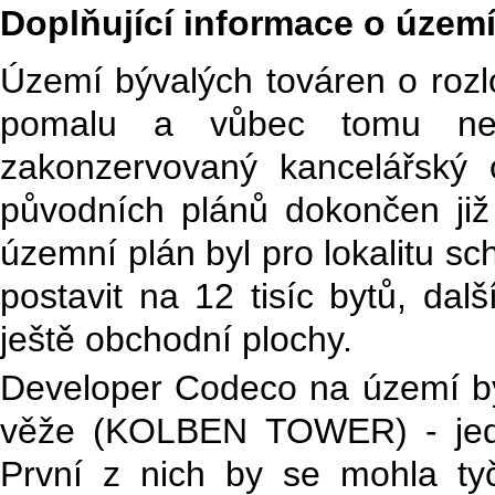
Doplňující informace o územ
Území bývalých továren o rozlo
pomalu a vůbec tomu nepř
zakonzervovaný kancelářský
původních plánů dokončen ji
územní plán byl pro lokalitu sc
postavit na 12 tisíc bytů, dal
ještě obchodní plochy.
Developer Codeco na území bý
věže (KOLBEN TOWER) - jedn
První z nich by se mohla ty