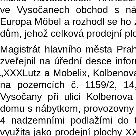
ve Vysočanech obchod s ná
Europa Möbel a rozhodl se ho 
dům, jehož celková prodejní pl
Magistrát hlavního města Pra
zveřejnil na úřední desce inf
„XXXLutz a Mobelix, Kolbenov
na pozemcích č. 1159/2, 14,
Vysočany při ulici Kolbenov
domu s nábytkem, provozovny
4 nadzemními podlažími do 
využita jako prodejní plochy X