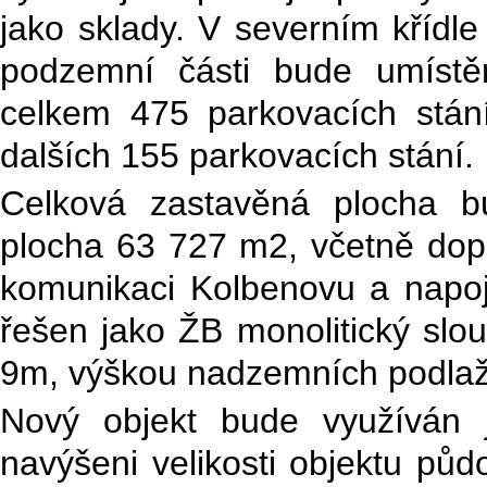
jako sklady. V severním křídle
podzemní části bude umístě
celkem 475 parkovacích stán
dalších 155 parkovacích stání.
Celková zastavěná plocha b
plocha 63 727 m2, včetně dopr
komunikaci Kolbenovu a napoj
řešen jako ŽB monolitický sl
9m, výškou nadzemních podlaž
Nový objekt bude využíván 
navýšeni velikosti objektu pů