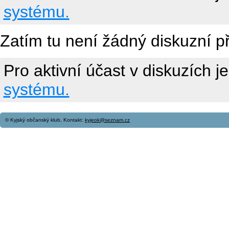
systému.
Zatím tu není žádný diskuzní p
Pro aktivní účast v diskuzích j
systému.
© Kyjský občanský klub, Kontakt:
kyjeok@seznam.cz