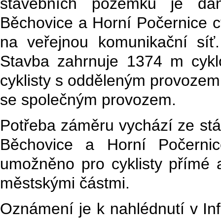
stavebních pozemků je dá
Běchovice a Horní Počernice cy
na veřejnou komunikační síť
Stavba zahrnuje 1374 m cykl
cyklisty s odděleným provozem 
se společným provozem.
Potřeba záměru vychází ze stáv
Běchovice a Horní Počernic
umožněno pro cyklisty přímé
městskými částmi.
Oznámení je k nahlédnutí v I