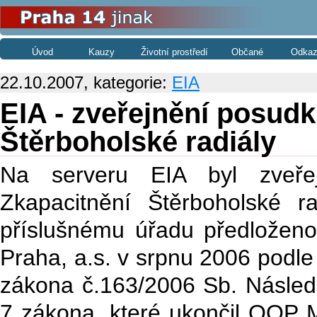
Úvod
Kauzy
Životní prostředí
Občané
Odkaz
22.10.2007, kategorie:
EIA
EIA - zveřejnění posud
Štěrboholské radiály
Na serveru EIA byl zveře
Zkapacitnění Štěrboholské 
příslušnému úřadu předložen
Praha, a.s. v srpnu 2006 podle
zákona č.163/2006 Sb. Následn
7 zákona, které ukončil OOP