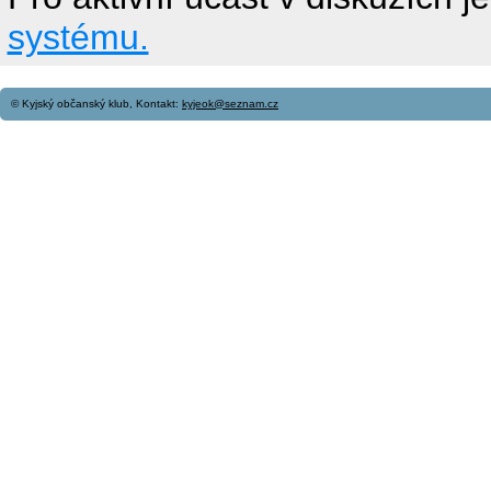
systému.
© Kyjský občanský klub, Kontakt:
kyjeok@seznam.cz