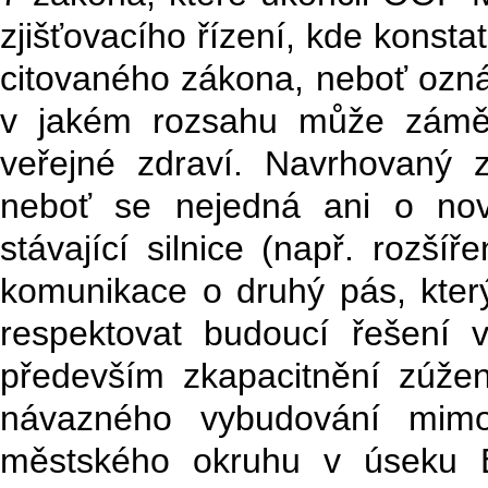
zjišťovacího řízení, kde konst
citovaného zákona, neboť ozn
v jakém rozsahu může záměr 
veřejné zdraví. Navrhovaný 
neboť se nejedná ani o nov
stávající silnice (např. rozší
komunikace o druhý pás, který
respektovat budoucí řešení
především zkapacitnění zúže
návazného vybudování mimoú
městského okruhu v úseku B