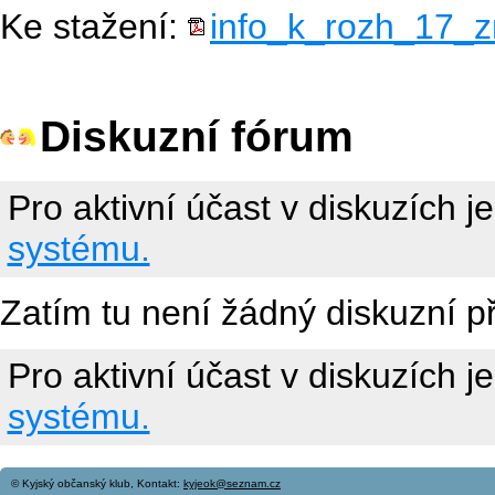
Ke stažení:
info_k_rozh_17_
Diskuzní fórum
Pro aktivní účast v diskuzích j
systému.
Zatím tu není žádný diskuzní p
Pro aktivní účast v diskuzích j
systému.
© Kyjský občanský klub, Kontakt:
kyjeok@seznam.cz