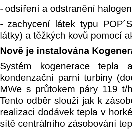
-
odsíření a odstranění haloge
-
zachycení látek typu POP´S 
látky) a těžkých kovů pomocí ak
Nově je instalována Kogener
Systém kogenerace tepla a
kondenzační parní turbiny (d
MWe s průtokem páry 119 t/
Tento odběr slouží jak k zásob
realizaci dodávek tepla v hor
sítě centrálního zásobování tep