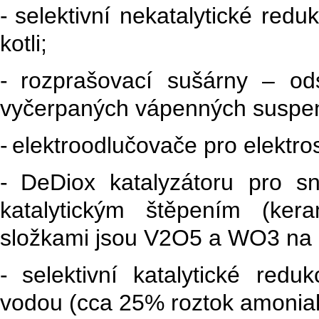
-
selektivní nekatalytické red
kotli;
-
rozprašovací sušárny – ods
vyčerpaných vápenných suspen
-
elektroodlučovače pro elektros
-
DeDiox katalyzátoru pro sn
katalytickým štěpením (kera
složkami jsou V2O5 a WO3 na no
-
selektivní katalytické re
vodou (cca 25% roztok amonia