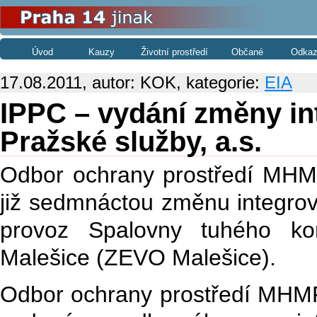
Úvod
Kauzy
Životní prostředí
Občané
Odkaz
17.08.2011, autor: KOK, kategorie:
EIA
IPPC – vydání změny in
Pražské služby, a.s.
Odbor ochrany prostředí MHMP
již sedmnáctou změnu integro
provoz Spalovny tuhého ko
Malešice (ZEVO Malešice).
Odbor ochrany prostředí MHMP 