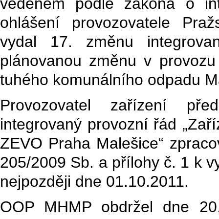
vedeném podle zákona o int
ohlášení provozovatele Praž
vydal 17. změnu integrova
plánovanou změnu v provozu 
tuhého komunálního odpadu Ma
Provozovatel zařízení př
integrovaný provozní řád „Zaří
ZEVO Praha Malešice“ zpracova
205/2009 Sb. a přílohy č. 1 k v
nejpozději dne 01.10.2011.
OOP MHMP obdržel dne 20.07