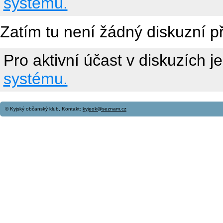
systému.
Zatím tu není žádný diskuzní p
Pro aktivní účast v diskuzích j
systému.
© Kyjský občanský klub, Kontakt:
kyjeok@seznam.cz