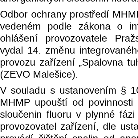
Odbor ochrany prostředí MHMP 
vedeném podle zákona o int
ohlášení provozovatele Praž
vydal 14. změnu integrované
provozu zařízení „Spalovna t
(ZEVO Malešice).
V souladu s ustanovením § 1
MHMP upouští od povinnosti 
sloučenin fluoru v plynné fázi
provozovatel zařízení, dle us