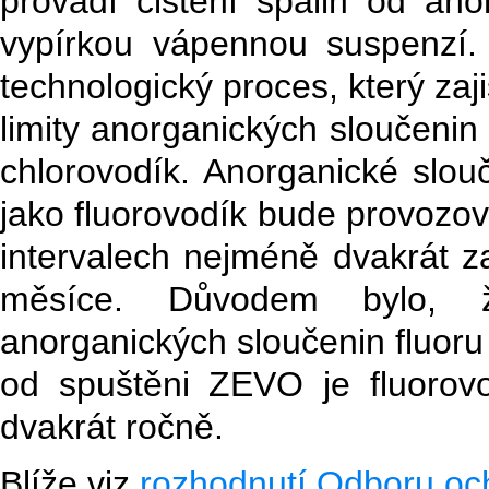
provádí čištění spalin od an
vypírkou vápennou suspenzí.
technologický proces, který zaj
limity anorganických sloučenin 
chlorovodík. Anorganické slouč
jako fluorovodík bude provozova
intervalech nejméně dvakrát za
měsíce. Důvodem bylo, ž
anorganických sloučenin fluoru
od spuštěni ZEVO je fluoro
dvakrát ročně.
Blíže viz
rozhodnutí Odboru oc