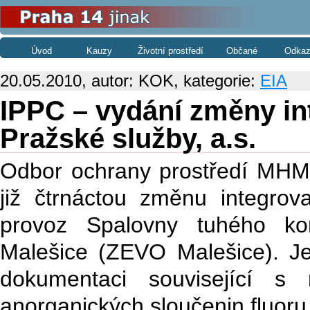
Úvod
Kauzy
Životní prostředí
Občané
Odkaz
20.05.2010, autor: KOK, kategorie:
EIA
IPPC – vydání změny in
Pražské služby, a.s.
Odbor ochrany prostředí MHMP
již čtrnáctou změnu integrov
provoz Spalovny tuhého ko
Malešice (ZEVO Malešice). 
dokumentaci související s
anorganických sloučenin fluoru