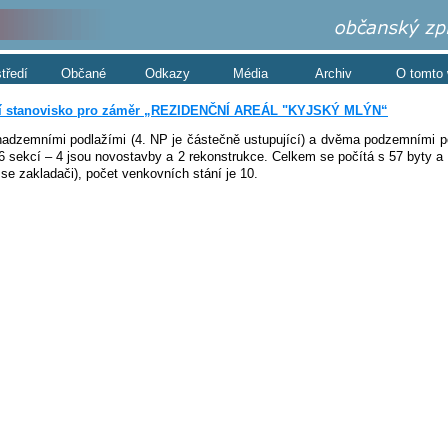
středí
Občané
Odkazy
Média
Archiv
O tomto
ní stanovisko pro záměr „REZIDENČNÍ AREÁL "KYJSKÝ MLÝN“
nadzemními podlažími (4. NP je částečně ustupující) a dvěma podzemními pod
6 sekcí – 4 jsou novostavby a 2 rekonstrukce. Celkem se počítá s 57 byty 
 se zakladači), počet venkovních stání je 10.