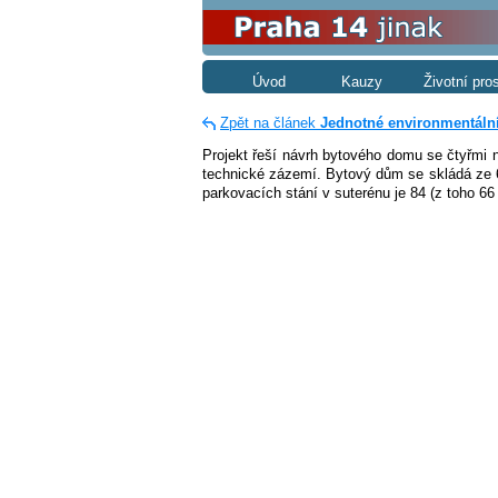
Úvod
Kauzy
Životní pro
Zpět na článek
Jednotné environmentál
Projekt řeší návrh bytového domu se čtyřmi 
technické zázemí. Bytový dům se skládá ze 
parkovacích stání v suterénu je 84 (z toho 66