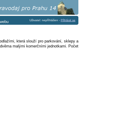
Uživatel: nepříhlášen -
Přihlásit se
 webu
lažími, která slouží pro parkování, sklepy a
a dvěma malými komerčními jednotkami. Počet