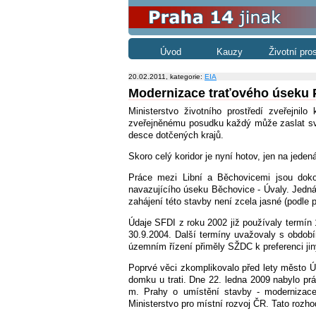
Úvod
Kauzy
Životní pro
20.02.2011, kategorie:
EIA
Modernizace traťového úseku 
Ministerstvo životního prostředí zveřejn
zveřejněnému posudku každý může zaslat své
desce dotčených krajů.
Skoro celý koridor je nyní hotov, jen na jede
Práce mezi Libní a Běchovicemi jsou dok
navazujícího úseku Běchovice - Úvaly. Jedná
zahájení této stavby není zcela jasné (podle 
Údaje SFDI z roku 2002 již používaly termín
30.9.2004. Další termíny uvažovaly s období
územním řízení přiměly SŽDC k preferenci ji
Poprvé věci zkomplikovalo před lety město Úva
domku u trati. Dne 22. ledna 2009 nabylo pr
m. Prahy o umístění stavby - modernizace 
Ministerstvo pro místní rozvoj ČR. Tato rozh