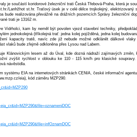
y je součástí koridorové železniční trati Česká Třebová-Praha, která je sou
t.hr./Lanhžhot st.hr. Traťový úsek je v celé délce trojkolejný, elektrizovan
ba bude realizována převážně na drážních pozemcích Správy železniční dop
vané trati je 13162 m.
 Vidrholci, kam by neměl být povolen vjezd stavební techniky, předpoklád
lém jednokolejná (tříkolejná trať: jedna kolej pojížděná, jedna kolej budovaná
žení kapacity tratě, navíc zde již nebude možné odklánět dálkové vlaky 
 Část vlaků bude zřejmě odkloněna přes Lysou nad Labem.
čuje Klánovickým lesem až do Úval, kde dozná nádraží zajímavých změn, 
žní zvýšit rychlost v oblouku ke 110 - 115 km/h pro klasické soupravy.
ová návěstidla.
m systému EIA na internetových stránkách CENIA, české informační agentury
(www.mzp.cz/eia), kód záměru MZP290.
ia_cr&id=MZP290
iew=eia_cr&id=MZP290&file=oznameniDOC
iew=eia_cr&id=MZP290&file=infOznamDOC