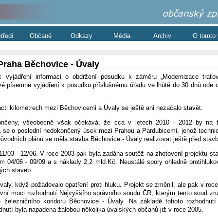
středí
Občané
Odkazy
Média
Archiv
O tomto
Praha Běchovice - Úvaly
ilo k vyjádření informaci o obdržení posudku k záměru „Modernizace tra
 písemné vyjádření k posudku příslušnému úřadu ve lhůtě do 30 dnů ode d
nácti kilometrech mezi Běchovicemi a Úvaly se ještě ani nezačalo stavět.
ončeny, všeobecně však očekává, že cca v letech 2010 - 2012 by na t
 se o poslední nedokončený úsek mezi Prahou a Pardubicemi, jehož technic
původních plánů se měla stavba Běchovice - Úvaly realizovat ještě před stav
 11/03 - 12/06. V roce 2003 pak byla zadána soutěž na zhotovení projektu st
m 04/06 - 09/09 a s náklady 2,2 mld.Kč. Neustálé spory ohledně protihluko
ných staveb.
ly, když požadovalo opatření proti hluku. Projekt se změnil, ale pak v roce 
ávní moci rozhodnutí Nejvyššího správního soudu ČR, kterým tento soud zruš
železničního koridoru Běchovice - Úvaly. Na základě tohoto rozhodnutí 
odnutí byla napadena žalobou několika úvalských občanů již v roce 2005.