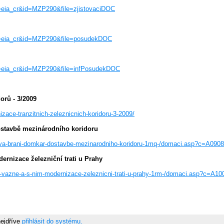
ew=eia_cr&id=MZP290&file=zjistovaciDOC
iew=eia_cr&id=MZP290&file=posudekDOC
ew=eia_cr&id=MZP290&file=infPosudekDOC
orů - 3/2009
izace-tranzitnich-zeleznicnich-koridoru-3-2009/
ostavbě mezinárodního koridoru
aziva-brani-domkar-dostavbe-mezinarodniho-koridoru-1mq-/domaci.asp?c=A09
rnizace železniční trati u Prahy
nu-vazne-a-s-nim-modernizace-zeleznicni-trati-u-prahy-1rm-/domaci.asp?c=A
nejdříve
přihlásit do systému.