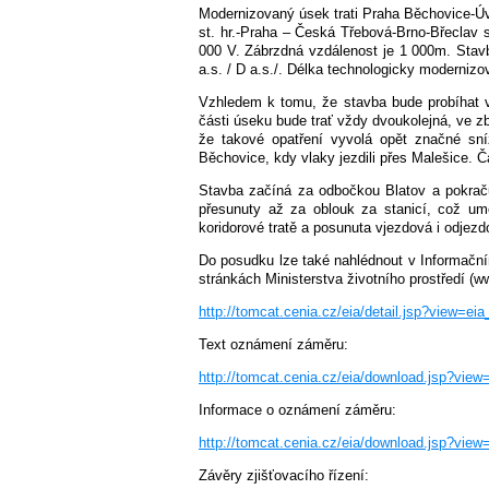
Modernizovaný úsek trati Praha Běchovice-Úval
st. hr.-Praha – Česká Třebová-Brno-Břeclav s
000 V. Zábrzdná vzdálenost je 1 000m. Stav
a.s. / D a.s./. Délka technologicky modernizo
Vzhledem k tomu, že stavba bude probíhat ve
části úseku bude trať vždy dvoukolejná, ve zby
že takové opatření vyvolá opět značné sní
Běchovice, kdy vlaky jezdili přes Malešice.
Stavba začíná za odbočkou Blatov a pokra
přesunuty až za oblouk za stanicí, což umo
koridorové tratě a posunuta vjezdová i odjezd
Do posudku lze také nahlédnout v Informační
stránkách Ministerstva životního prostředí 
http://tomcat.cenia.cz/eia/detail.jsp?view=e
Text oznámení záměru:
http://tomcat.cenia.cz/eia/download.jsp?v
Informace o oznámení záměru:
http://tomcat.cenia.cz/eia/download.jsp?v
Závěry zjišťovacího řízení: