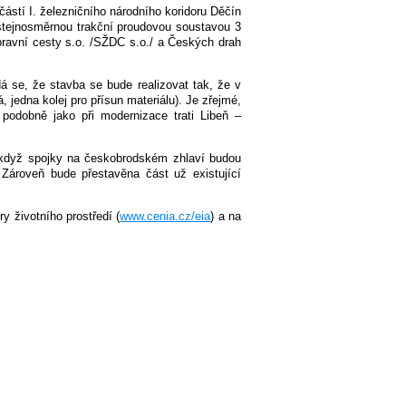
částí I. železničního národního koridoru Děčín
ý stejnosměrnou trakční proudovou soustavou 3
ravní cesty s.o. /SŽDC s.o./ a Českých drah
á se, že stavba se bude realizovat tak, že v
, jedna kolej pro přísun materiálu). Je zřejmé,
podobně jako při modernizace trati Libeň –
když spojky na českobrodském zhlaví budou
 Zároveň bude přestavěna část už existující
 životního prostředí (
www.cenia.cz/eia
) a na