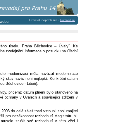
Uživatel: nepříhlášen -
Přihlásit se
 webu
ťového úseku Praha Běchovice – Úvaly“. Ke
ne zveřejnění informace o posudku na úřední
uto modernizaci měla navázat modernizace
ký stav navíc není nejlepší. Konkrétní datum
bou Běchovice - Libeň).
avby, přičemž datum plnění bylo stanoveno na
vé ochrany v Úvalech a související zdržení v
2003 do celé záležitosti vstoupil spolumajitel
il pro nezákonnost rozhodnutí Magistrátu hl.
muselo zrušit své rozhodnutí v této věci i