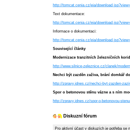
http://tomcat.cenia.cz/eia/download.jsp?vi
Text dokumentace:
http://tomcat.cenia.cz/eia/download.jsp?v
Informace o dokumentaci:
http://tomcat.cenia.cz/eia/download.jsp?vi
Související články
Modernizace tranzitních železničních korid
http://www.silnice-zeleznice.cz/clanek/modern
Nechci být zazděn zaživa, brání domkář d
http://zpravy.idnes.cz/nechci-byt-zazden-z
Spor o betonovou stěnu vázne a s ním mode
http://zpravy.idnes.cz/spor-o-betonovou-ste
Diskuzní fórum
Pro aktivní účast v diskuzích je potřeba se 