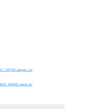
0827_103718_domaci_itu
100625_163249_praha_hv