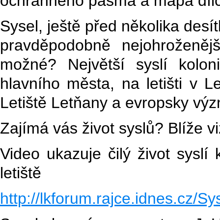
ochranného pásma a mapa dílčí
Sysel, ještě před několika desít
pravděpodobně nejohroženěj
možné? Největší syslí kolon
hlavního města, na letišti v 
Letiště Letňany a evropsky výz
Zajímá vás život syslů? Blíže v
Video ukazuje čilý život syslí
letiště
http://lkforum.rajce.idnes.cz/Sy