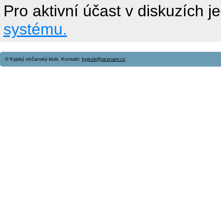
Pro aktivní účast v diskuzích j
systému.
© Kyjský občanský klub, Kontakt:
kyjeok@seznam.cz