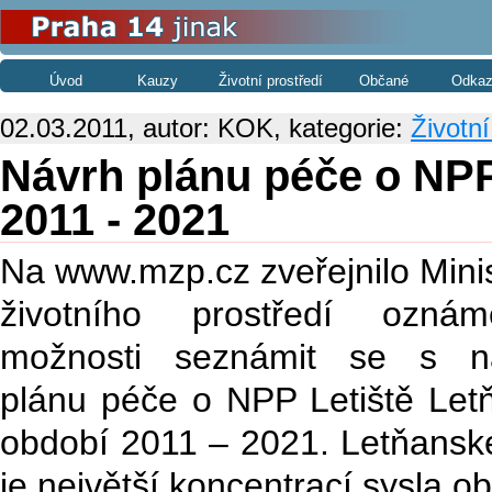
Úvod
Kauzy
Životní prostředí
Občané
Odkaz
02.03.2011, autor: KOK, kategorie:
Životní
Návrh plánu péče o NPP
2011 - 2021
Na www.mzp.cz zveřejnilo Mini
životního prostředí ozná
možnosti seznámit se s n
plánu péče o NPP Letiště Let
období 2011 – 2021. Letňanské
je největší koncentrací sysla 