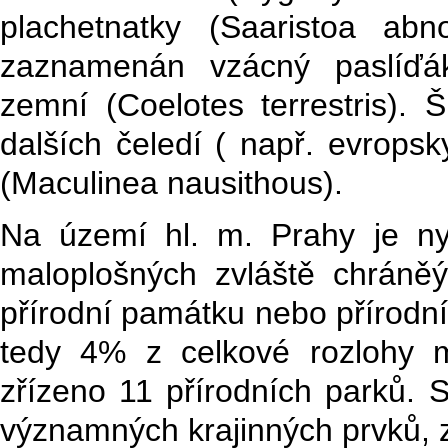
plachetnatky (Saaristoa abn
zaznamenán vzácný paslíďá
zemní (Coelotes terrestris). Š
dalších čeledí ( např. evrop
(Maculinea nausithous).
Na území hl. m. Prahy je nyn
maloplošných zvláště chráně
přírodní památku nebo přírodní
tedy 4% z celkové rozlohy 
zřízeno 11 přírodních parků. 
významných krajinných prvků, 