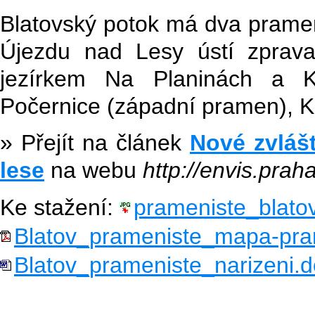
Blatovský potok má dva pramen
Újezdu nad Lesy ústí zprav
jezírkem Na Planinách a Kl
Počernice (západní pramen), K
» Přejít na článek
Nové zvláš
lese
na webu
http://envis.prah
Ke stažení:
prameniste_blato
Blatov_prameniste_mapa-pra
Blatov_prameniste_narizeni.