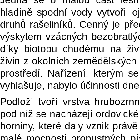
hladině spodní vody vytvořil 
druhů rašeliníků. Cenný je pře
výskytem vzácných bezobratlýc
díky biotopu chudému na živi
živin z okolních zemědělských 
prostředí. Nařízení, kterým 
vyhlašuje, nabylo účinnosti dne
Podloží tvoří vrstva hrubozrn
pod níž se nacházejí ordovické
horniny, které daly vznik prá
malé mocnosti propustných p