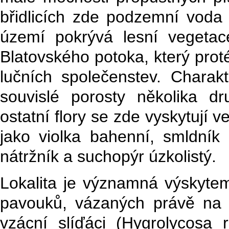
břidlicích zde podzemní voda
území pokrývá lesní vegetac
Blatovského potoka, který pro
lučních společenstev. Charak
souvislé porosty několika d
ostatní flory se zde vyskytují 
jako violka bahenní, smldní
nátržník a suchopýr úzkolistý.
Lokalita je významná výskyt
pavouků, vázaných právě na r
vzácní slíďáci (Hygrolycosa r