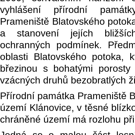
vyhlášení přírodní památk
Prameniště Blatovského potok
a stanovení jejích bližšíc
ochranných podmínek. Předm
oblasti Blatovského potoka, kt
březinou s bohatými porosty 
vzácných druhů bezobratlých ž
Přírodní památka Prameniště Bl
území Klánovice, v těsné blízko
chráněné území má rozlohu přib
Jedná se o malou část lesn