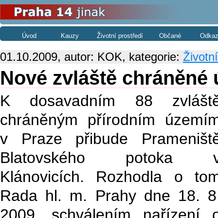
Úvod
Kauzy
Životní prostředí
Občané
Odkaz
01.10.2009, autor: KOK, kategorie:
Životní
Nové zvláště chráněné
K dosavadním 88 zvlášt
chráněným přírodním území
v Praze přibude Prameništ
Blatovského potoka 
Klánovicích. Rozhodla o to
Rada hl. m. Prahy dne 18. 8
2009, schválením nařízení 