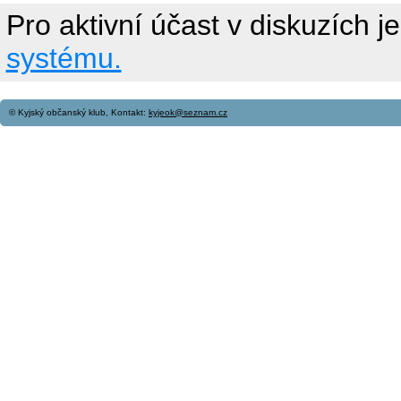
Pro aktivní účast v diskuzích j
systému.
© Kyjský občanský klub, Kontakt:
kyjeok@seznam.cz