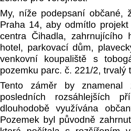
My, níže podepsaní občané, ž
Praha 14, aby odmítlo projekt
centra Čihadla, zahrnujícího
hotel, parkovací dům, plavec
venkovní koupaliště s tobog
pozemku parc. č. 221/2, trvalý t
Tento záměr by znamenal 
posledních rozsáhlejších p
dlouhodobě využívána občany
Pozemek byl původně zahrnut
která počítala s rozšířením