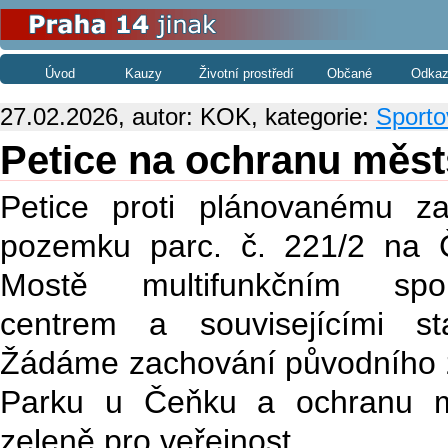
Úvod
Kauzy
Životní prostředí
Občané
Odkaz
27.02.2026, autor: KOK, kategorie:
Sporto
Petice na ochranu měs
Petice proti plánovanému za
pozemku parc. č. 221/2 na
Mostě multifunkčním spor
centrem a souvisejícími st
Žádáme zachování původního
Parku u Čeňku a ochranu m
zeleně pro veřejnost.