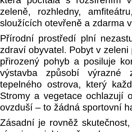
zeleně, rozhledny, amfiteátr
sloužících otevřeně a zdarma
Přírodní prostředí plní nezastu
zdraví obyvatel. Pobyt v zeleni
přirozený pohyb a posiluje ko
výstavba způsobí výrazné z
tepelného ostrova, který kaž
Stromy a vegetace ochlazují ok
ovzduší – to žádná sportovní h
Zásadní je rovněž skutečnost,