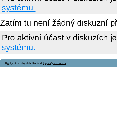
systému.
Zatím tu není žádný diskuzní p
Pro aktivní účast v diskuzích j
systému.
© Kyjský občanský klub, Kontakt:
kyjeok@seznam.cz