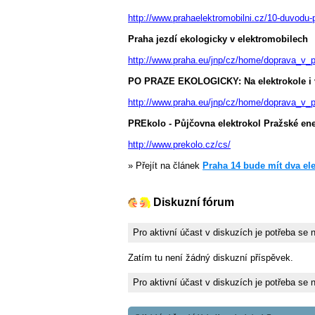
http://www.prahaelektromobilni.cz/10-duvodu-
Praha jezdí ekologicky v elektromobilech
http://www.praha.eu/jnp/cz/home/doprava_v_p
PO PRAZE EKOLOGICKY: Na elektrokole i 
http://www.praha.eu/jnp/cz/home/doprava_v_p
PREkolo - Půjčovna elektrokol Pražské ene
http://www.prekolo.cz/cs/
» Přejít na článek
Praha 14 bude mít dva el
Diskuzní fórum
Pro aktivní účast v diskuzích je potřeba se 
Zatím tu není žádný diskuzní příspěvek.
Pro aktivní účast v diskuzích je potřeba se 