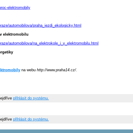
proc-elektromobily
raze/automobilova/praha_jezdi_ekologicky.html
v elektromobilu
raze/automobilova/na_elektrokole_i_v_elektromobilu.html
rgetiky
ektromobily
na webu
http://www.praha14.cz/
.
nejdříve
přihlásit do systému.
nejdříve
přihlásit do systému.