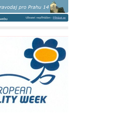
Uživatel: nepříhlášen -
Přihlásit se
 webu