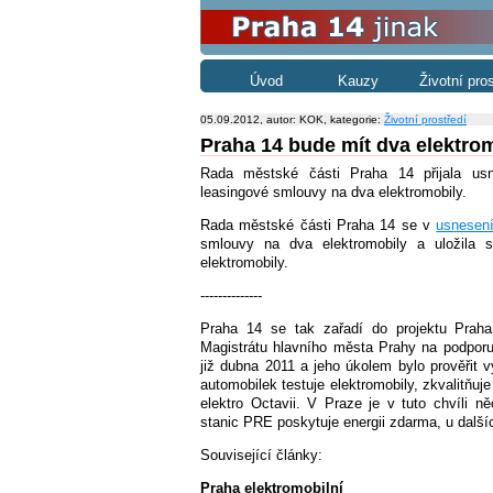
Úvod
Kauzy
Životní pro
05.09.2012, autor: KOK, kategorie:
Životní prostředí
Praha 14 bude mít dva elektro
Rada městské části Praha 14 přijala us
leasingové smlouvy na dva elektromobily.
Rada městské části Praha 14 se v
usnesen
smlouvy na dva elektromobily a uložila s
elektromobily.
--------------
Praha 14 se tak zařadí do projektu Praha e
Magistrátu hlavního města Prahy na podporu 
již dubna 2011 a jeho úkolem bylo prověřit vy
automobilek testuje elektromobily, zkvalitňuje
elektro Octavii.
V Praze je v tuto chvíli ně
stanic PRE poskytuje energii zdarma, u dalšíc
Související články:
Praha elektromobilní