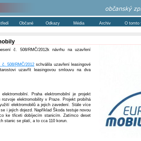
středí
Občané
Odkazy
Média
Archiv
O tomto
mobily
nesení č. 508/RMČ/2012k návrhu na uzavření
í č. 508/RMČ/2012
schválila uzavření leasingové
tarostovi uzavřít leasingovou smlouvu na dva
lektromobilní. Praha elektromobilní je projekt
rozvoje elektromobility v Praze. Projekt probíhá
užití elektromobilů a jejich zavedení. Stále více
 se i jejich dojezd. Například Škoda testuje novou
co ke třiceti dobíjecím stanicím. Zatímco deset
h stanic se platí, a to cca 110 korun.