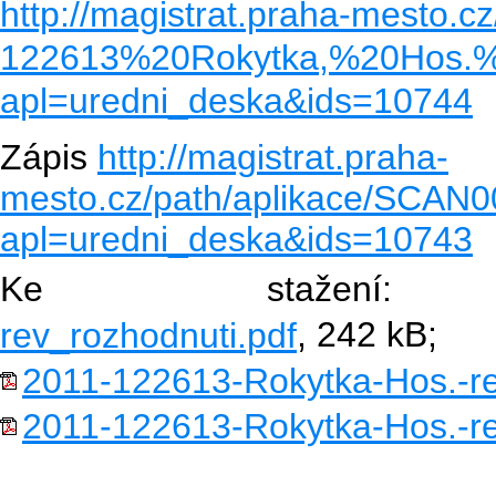
http://magistrat.praha-mesto.cz
122613%20Rokytka,%20Hos.%2
apl=uredni_deska&ids=10744
Zápis
http://magistrat.praha-
mesto.cz/path/aplikace/SCAN
apl=uredni_deska&ids=10743
Ke staže
rev_rozhodnuti.pdf
, 242 kB;
2011-122613-Rokytka-Hos.-re
2011-122613-Rokytka-Hos.-re