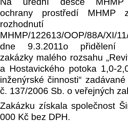
Na úřední desce MHMP 
ochrany prostředí MHMP zv
rozhodnutí
MHMP/122613/OOP/88A/XI/11
dne 9.3.2011o přidělení v
zakázky malého rozsahu „Revit
a Hostavického potoka 1,0-2,
inženýrské činnosti“ zadávané
č. 137/2006 Sb. o veřejných z
Zakázku získala společnost Ši
000 Kč bez DPH.