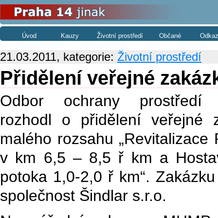
Úvod
Kauzy
Životní prostředí
Občané
Odkaz
21.03.2011, kategorie:
Životní prostředí
Přidělení veřejné zakáz
Odbor ochrany prostřed
rozhodl o přidělení veřejné 
malého rozsahu „Revitalizace 
v km 6,5 – 8,5 ř km a Hosta
potoka 1,0-2,0 ř km“. Zakázku
společnost Šindlar s.r.o.