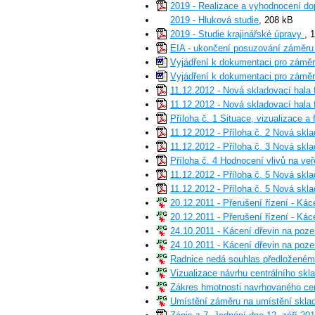
2019 - Realizace a vyhodnocení do
2019 - Hluková studie
, 208 kB
2019 - Studie krajinářské úpravy
, 
EIA - ukončení posuzování záměru N
Vyjádření k dokumentaci pro záměr 
Vyjádření k dokumentaci pro záměr 
11.12.2012 - Nová skladovací hal
11.12.2012 - Nová skladovací hal
Příloha č. 1 Situace, vizualizace 
11.12.2012 - Příloha č. 2 Nová s
11.12.2012 - Příloha č. 3 Nová s
Příloha č. 4 Hodnocení vlivů na ve
11.12.2012 - Příloha č. 5 Nová skl
11.12.2012 - Příloha č. 5 Nová skl
20.12.2011 - Přerušení řízení - Kác
20.12.2011 - Přerušení řízení - Kác
24.10.2011 - Kácení dřevin na poze
24.10.2011 - Kácení dřevin na poze
Radnice nedá souhlas předloženému
Vizualizace návrhu centrálního sk
Zákres hmotnosti navrhovaného cen
Umístění záměru na umístění sklado