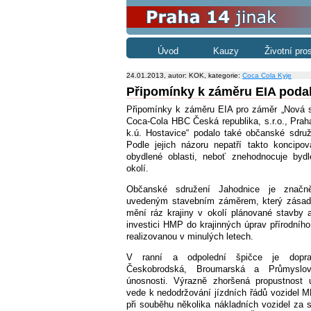
Úvod
Kauzy
Životní pro
24.01.2013, autor: KOK, kategorie:
Coca Cola Kyje
Připomínky k záměru EIA poda
Připomínky k záměru EIA pro záměr „Nová s
Coca-Cola HBC Česká republika, s.r.o., Praha
k.ú. Hostavice“ podalo také občanské sdruž
Podle jejich názoru nepatří takto koncipo
obydlené oblasti, neboť znehodnocuje bydl
okolí.
Občanské sdružení Jahodnice je značn
uvedeným stavebním záměrem, který zása
mění ráz krajiny v okolí plánované stavby 
investici HMP do krajinných úprav přírodního
realizovanou v minulých letech.
V ranní a odpolední špičce je dopra
Českobrodská, Broumarská a Průmyslov
únosnosti. Výrazně zhoršená propustnost 
vede k nedodržování jízdních řádů vozidel M
při souběhu několika nákladních vozidel za