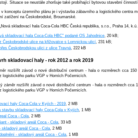
ojí. Situace se neustále zhoršuje také probíhající bytovou stavební činností
e v konceptu územního plánu je i výstavba zábavního a logistického centra 
vní zatížení na Českobrodské, Broumarské.
„Nová skladovací hala Coca-Cola HBC Česká republika, s.r.o., Praha 14, k.ú
vá skladovací hala Coca-Cola HBC" podané OS Jahodnice
, 20 kB;
z Českobrodské ulice na křižovatce s Lomnickou ulicí
, 231 kB;
přes Českobrodskou ulici z ulice Travná
, 222 kB
rh skladovací haly - rok 2012 a rok 2019
měr rozšířit závod o nové distribuční centrum - hala o rozměrech cca 1
 z logistického parku VGP v Horních Počernicích.
ý záměr rozšířit závod o nové distribuční centrum - hala o rozměrech cca
 z logistického parku VGP v Horních Počernicích.
vací haly Coca-Cola v Kyjích - 2019
, 2 MB
a stavbu skladovací haly Coca-Cola v Kyjích
, 1 MB
real Coca - Cola
, 2 MB
iant - skladový areál Coca - Cola
, 33 kB
- skladový areál Coca - Cola
, 2 MB
doplnění - skladový areál Coca - Cola
, 1 MB