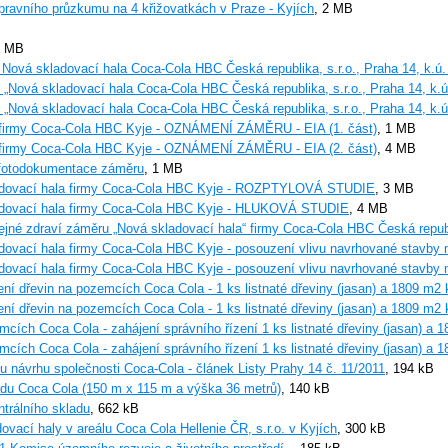
pravního průzkumu na 4 křižovatkách v Praze - Kyjích
, 2 MB
1 MB
ová skladovací hala Coca-Cola HBC Česká republika, s.r.o., Praha 14, k.ú. 
„Nová skladovací hala Coca-Cola HBC Česká republika, s.r.o., Praha 14, k.ú.
„Nová skladovací hala Coca-Cola HBC Česká republika, s.r.o., Praha 14, k.ú. 
a firmy Coca-Cola HBC Kyje - OZNÁMENÍ ZÁMĚRU - EIA (1. část)
, 1 MB
a firmy Coca-Cola HBC Kyje - OZNÁMENÍ ZÁMĚRU - EIA (2. část)
, 4 MB
a fotodokumentace záměru
, 1 MB
kladovací hala firmy Coca-Cola HBC Kyje - ROZPTYLOVÁ STUDIE
, 3 MB
kladovací hala firmy Coca-Cola HBC Kyje - HLUKOVÁ STUDIE
, 4 MB
řejné zdraví záměru „Nová skladovací hala“ firmy Coca-Cola HBC Česká republ
adovací hala firmy Coca-Cola HBC Kyje - posouzení vlivu navrhované stavby na
adovací hala firmy Coca-Cola HBC Kyje - posouzení vlivu navrhované stavby na
ení dřevin na pozemcích Coca Cola - 1 ks listnaté dřeviny (jasan) a 1809 m2 
ení dřevin na pozemcích Coca Cola - 1 ks listnaté dřeviny (jasan) a 1809 m2 
mcích Coca Cola - zahájení správního řízení 1 ks listnaté dřeviny (jasan) a 
mcích Coca Cola - zahájení správního řízení 1 ks listnaté dřeviny (jasan) a 
 návrhu společnosti Coca-Cola - článek Listy Prahy 14 č. 11/2011
, 194 kB
ladu Coca Cola (150 m x 115 m a výška 36 metrů)
, 140 kB
trálního skladu
, 662 kB
vací haly v areálu Coca Cola Hellenie ČR, s.r.o. v Kyjích
, 300 kB