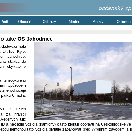
středí
Občané
Odkazy
Média
Archiv
O tomto
lo také OS Jahodnice
kladovací hala
 14, k.ú. Kyje,
ení Jahodnice.
vaná stavba do
ení obyvatel v
ě znepokojeno
dním způsobem
a znehodnocuje
 parku Čihadla,
va v ulicích
á za hranicí
uvedených ulic
HD a nákladní vozidla (kamiony) často blokují dopravu na Českobrodské ve
 sebou nemohou tato vozidla plynule zaparkovat před výrobním závodem a po