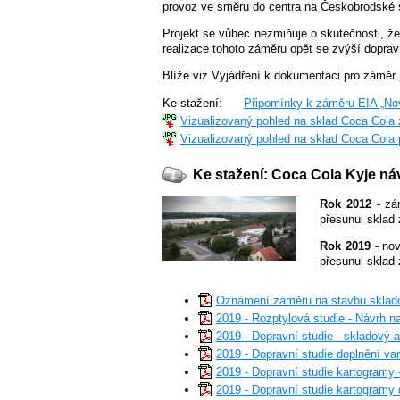
provoz ve směru do centra na Českobrodské st
Projekt se vůbec nezmiňuje o skutečnosti, ž
realizace tohoto záměru opět se zvýší dopra
Blíže viz Vyjádření k dokumentaci pro záměr 
Ke stažení:
Připomínky k záměru EIA „No
Vizualizovaný pohled na sklad Coca Cola 
Vizualizovaný pohled na sklad Coca Cola 
Ke stažení: Coca Cola Kyje náv
Rok 2012
- zá
přesunul sklad
Rok 2019
- nov
přesunul sklad
Oznámení záměru na stavbu sklado
2019 - Rozptylová studie - Návrh n
2019 - Dopravní studie - skladový a
2019 - Dopravní studie doplnění var
2019 - Dopravní studie kartogramy 
2019 - Dopravní studie kartogramy 