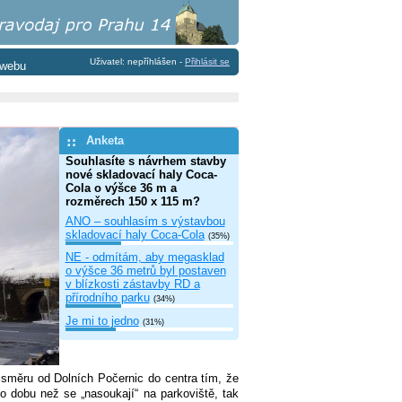
Uživatel: nepříhlášen -
Přihlásit se
 webu
Anketa
Souhlasíte s návrhem stavby
nové skladovací haly Coca-
Cola o výšce 36 m a
rozměrech 150 x 115 m?
ANO – souhlasím s výstavbou
skladovací haly Coca-Cola
(35%)
NE - odmítám, aby megasklad
o výšce 36 metrů byl postaven
v blízkosti zástavby RD a
přírodního parku
(34%)
Je mi to jedno
(31%)
 směru od Dolních Počernic do centra tím, že
 dobu než se „nasoukají“ na parkoviště, tak