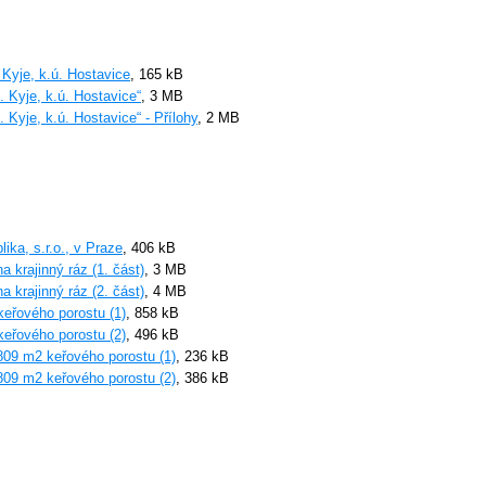
Kyje, k.ú. Hostavice
, 165 kB
 Kyje, k.ú. Hostavice“
, 3 MB
Kyje, k.ú. Hostavice“ - Přílohy
, 2 MB
ika, s.r.o., v Praze
, 406 kB
 krajinný ráz (1. část)
, 3 MB
 krajinný ráz (2. část)
, 4 MB
keřového porostu (1)
, 858 kB
keřového porostu (2)
, 496 kB
1809 m2 keřového porostu (1)
, 236 kB
1809 m2 keřového porostu (2)
, 386 kB