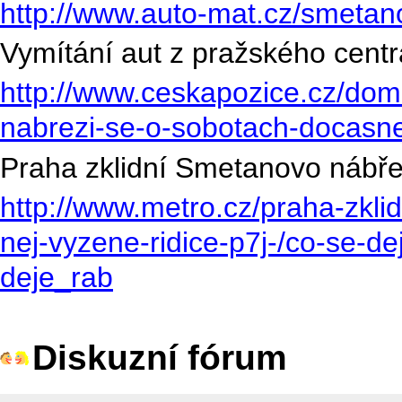
http://www.auto-mat.cz/smetan
Vymítání aut z pražského centr
http://www.ceskapozice.cz/do
nabrezi-se-o-sobotach-docasn
Praha zklidní Smetanovo nábřež
http://www.metro.cz/praha-zkli
nej-vyzene-ridice-p7j-/co-se
deje_rab
Diskuzní fórum