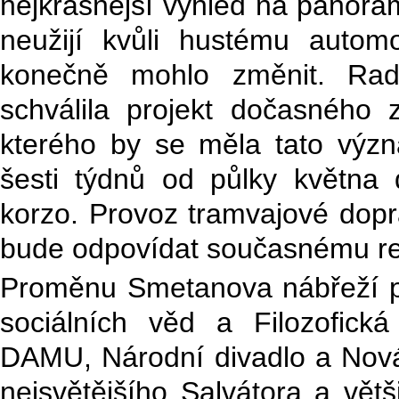
nejkrásnější výhled na panora
neužijí kvůli hustému auto
konečně mohlo změnit. Rada
schválila projekt dočasného 
kterého by se měla tato výz
šesti týdnů od půlky května
korzo. Provoz tramvajové dop
bude odpovídat současnému re
Proměnu Smetanova nábřeží po
sociálních věd a Filozofická
DAMU, Národní divadlo a Nová 
nejsvětějšího Salvátora a větš