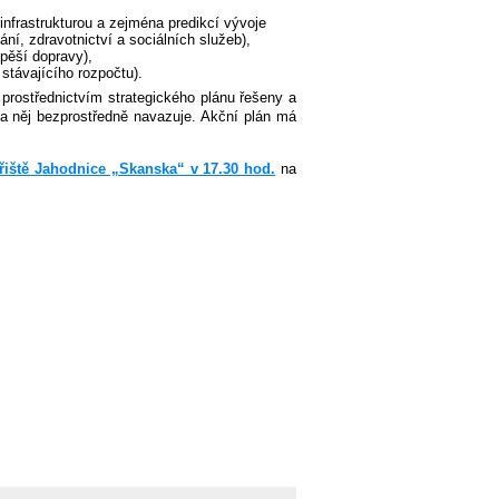
infrastrukturou a zejména predikcí vývoje
ní, zdravotnictví a sociálních služeb),
 pěší dopravy),
stávajícího rozpočtu).
prostřednictvím strategického plánu řešeny a
na něj bezprostředně navazuje. Akční plán má
řiště Jahodnice „Skanska“ v 17.30 hod.
na