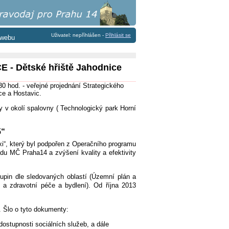
Uživatel: nepříhlášen -
Přihlásit se
 webu
E - Dětské hřiště Jahodnice
hod. - veřejné projednání Strategického
ce a Hostavic.
 v okolí spalovny ( Technologický park Horní
5“
xi“, který byl podpořen z Operačního programu
du MČ Praha14 a zvýšení kvality a efektivity
kupin dle sledovaných oblastí (Územní plán a
í a zdravotní péče a bydlení). Od října 2013
. Šlo o tyto dokumenty:
dostupnosti sociálních služeb, a dále