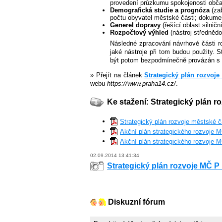
provedení průzkumu spokojenosti obča
Demografická studie a prognóza
(zab
počtu obyvatel městské části; dokument
Generel dopravy
(řešící oblast silnič
Rozpočtový výhled
(nástroj středněd
Následné zpracování návrhové části r
jaké nástroje při tom budou použity. 
být potom bezpodmínečně provázán s p
» Přejít na článek
Strategický plán rozvoj
webu
https://www.praha14.cz/
.
Ke stažení: Strategický plán r
Strategický plán rozvoje městské č
Akční plán strategického rozvoje 
Akční plán strategického rozvoje 
02.09.2014 13:41:34
Strategický plán rozvoje MČ P
Diskuzní fórum