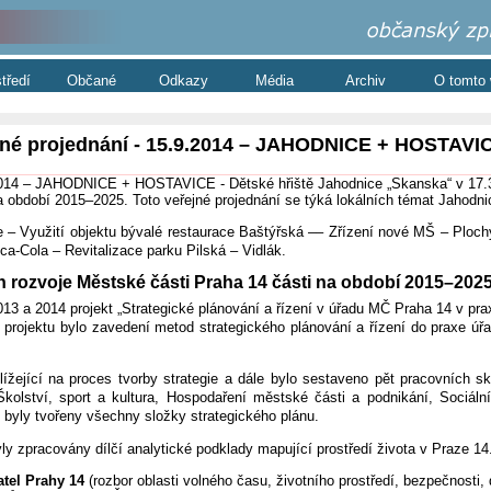
středí
Občané
Odkazy
Média
Archiv
O tomto
řejné projednání - 15.9.2014 – JAHODNICE + HOSTAVIC
014 – JAHODNICE + HOSTAVICE - Dětské hřiště Jahodnice „Skanska“ v 17.30 
a období 2015–2025. Toto veřejné projednání se týká lokálních témat Jahodni
– Využití objektu bývalé restaurace Baštýřská –– Zřízení nové MŠ – Plochy
ca-Cola – Revitalizace parku Pilská – Vidlák.
n rozvoje Městské části Praha 14 části na období 2015–202
013 a 2014 projekt „Strategické plánování a řízení v úřadu MČ Praha 14 v pra
 projektu bylo zavedení metod strategického plánování a řízení do praxe úřa
ížející na proces tvorby strategie a dále bylo sestaveno pět pracovních s
Školství, sport a kultura, Hospodaření městské části a podnikání, Sociáln
ž byly tvořeny všechny složky strategického plánu.
yly zpracovány dílčí analytické podklady mapující prostředí života v Praze 14
atel Prahy 14
(rozbor oblasti volného času, životního prostředí, bezpečnosti, 