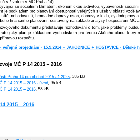
nů s životem v MČ Praha 14),
ývající se sociálním klimatem, ekonomickou aktivitou, vybaveností sociální 
 je podkladem pro plánování dostupnosti veřejných služeb v oblasti vzdělává
ní sítě, nehodovosti, hromadné dopravy osob, dopravy v klidu, cyklodopravy a
obého finančního plánování, sestavený na základě analýzy hospodaření MČ a 
ozvojového dokumentu představuje rozhodování o tom, jaké problémy budou 
Strategický plán je základním východiskem pro tvorbu Akčního plánu, který 
řípravou rozpočtu.
e - veřejné projednání - 15.9.2014 – JAHODNICE + HOSTAVICE - Dětské h
ozvoje MČ P 14 2015 – 2016
ásti Praha 14 pro období 2015 až 2025
, 385 kB
MČ P 14 2015 – 2016 - úvod
, 95 kB
MČ P 14 2015 – 2016
, 58 kB
 14 2015 – 2016