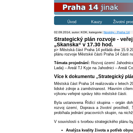
Úvod
Kauzy
Životní pro
02.09.2014, autor: KOK, kategorie:
Novinky - Praha 14
Strategický plán rozvoje - ve
„Skanska“ v 17.30 hod.
p> Městská část Praha 14 pořádá dne 15.9.2
plánu rozvoje Městské části Praha 14 části n
Témata projednání:
Rozvoj území Jahodnice 
Lada) – Areál TJ Kyje na Jahodnici – Areál Co
Více k dokumentu „Strategický plá
Městská část Praha 14 realizovala v letech 2
lidské zdroje a zaměstnanost. Hlavním cílem
výkonu veřejné správy této městské části.
Byla ustanovena Řídící skupina – orgán dohl
rozvoj území, Doprava a životní prostředí, 
probíhala jednání pracovních skupin, na nich
V souvislosti s tvorbou strategického plánu b
Analýza kvality života a potřeb obyv