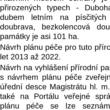
přirozených typech - Duboha
dubem letním na písčitých 
doubrava, bezkolencová dou
památky je asi 101 ha.
Návrh plánu péče pro tuto pří
let 2013 až 2022.
Návrh na vyhlášení přírodní p
s návrhem plánu péče zveřej
úřední desce Magistrátu hl. m.
také na Portálu veřejné spr
plánu péče se lze seznámit