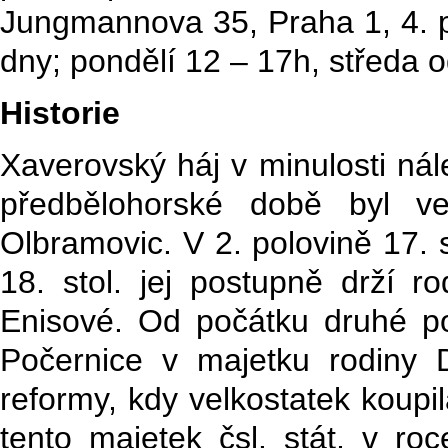
Jungmannova 35, Praha 1, 4. p
dny; pondělí 12 – 17h, středa o
Historie
Xaverovský háj v minulosti nál
předbělohorské době byl ve
Olbramovic. V 2. polovině 17. s
18. stol. jej postupně drží r
Enisové.
Od počátku druhé pol
Počernice v majetku rodiny
reformy, kdy velkostatek koupi
tento majetek čsl. stát, v ro