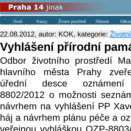
Úvod
Kauzy
Životní prostředí
Občané
Odkaz
22.08.2012, autor: KOK, kategorie:
Životní
Vyhlášení přírodní pam
Odbor životního prostředí Mag
hlavního města Prahy zveře
úřední desce oznámení
8802/2012 o možnosti seznám
návrhem na vyhlášení PP Xav
háj a návrhem plánu péče a o
veřejnou vyhláškou OZP-8803