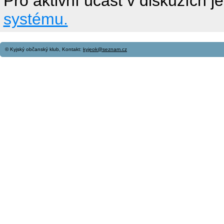
Pro aktivní účast v diskuzích j
systému.
© Kyjský občanský klub, Kontakt:
kyjeok@seznam.cz