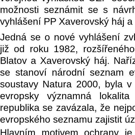
možnosti seznámit se s náv
vyhlášení PP Xaverovský háj a
Jedná se o nové vyhlášení z
již od roku 1982, rozšířenéh
Blatov a Xaverovský háj. Naří
se stanoví národní seznam e
soustavy Natura 2000, byla v
evropsky významná lokalita
republika se zavázala, že nejpoz
evropského seznamu zajistit úze
Hlavním motivem ochrany je