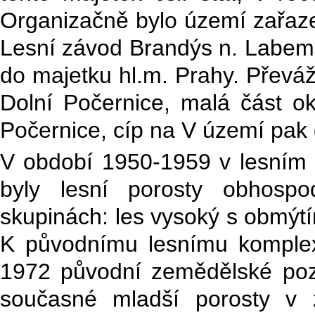
Organizačně bylo území zařaze
Lesní závod Brandýs n. Labem, 
do majetku hl.m. Prahy. Převáž
Dolní Počernice, malá část ok
Počernice, cíp na V území pak 
V období 1950-1959 v lesním
byly lesní porosty obhosp
skupinách: les vysoký s obmýtím
K původnímu lesnímu komplex
1972 původní zemědělské poz
současné mladší porosty
v 