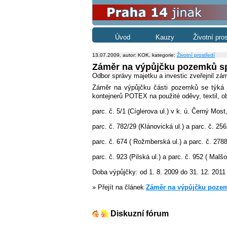
Úvod
Kauzy
Životní pro
13.07.2009, autor: KOK, kategorie:
Životní prostředí
Záměr na výpůjčku pozemků spo
Odbor správy majetku a investic zveřejnil zám
Záměr na výpůjčku části pozemků se týká 
kontejnerů POTEX na použité oděvy, textil, o
parc. č. 5/1 (Cíglerova ul.) v k. ú. Černý Most
parc. č. 782/29 (Klánovická ul.) a parc. č. 256
parc. č. 674 ( Rožmberská ul.) a parc. č. 2788/
parc. č. 923 (Pilská ul.) a parc. č. 952 ( Mal
Doba výpůjčky: od 1. 8. 2009 do 31. 12. 2011
» Přejít na článek
Záměr na výpůjčku pozemk
Diskuzní fórum