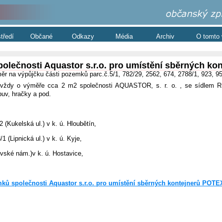
středí
Občané
Odkazy
Média
Archiv
O tomto
lečnosti Aquastor s.r.o. pro umístění sběrných ko
ěr na výpůjčku části pozemků parc.č.5/1, 782/29, 2562, 674, 2788/1, 923, 95
vždy o výměře cca 2 m2 společnosti AQUASTOR, s. r. o. , se sídlem R
buv, hračky a pod.
,
2 (Kukelská ul.) v k. ú. Hloubětín,
1 (Lipnická ul.) v k. ú. Kyje,
šovské nám.)v k. ú. Hostavice,
ů společnosti Aquastor s.r.o. pro umístění sběrných kontejnerů POTE