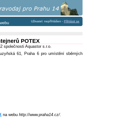
Uživatel: nepříhlášen -
Přihlásit se
 webu
ntejnerů POTEX
2 společnosti Aquastor s.r.o.
uzyňská 61, Praha 6 pro umístění sběrných
X
na webu
http://www.praha14.cz/
.