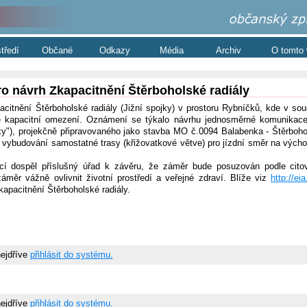
středí
Občané
Odkazy
Média
Archiv
O tomto
pro návrh Zkapacitnění Štěrboholské radiály
tnění Štěrboholské radiály (Jižní spojky) v prostoru Rybníčků, kde v so
tě kapacitní omezení. Oznámení se týkalo návrhu jednosměrné komunikace,
), projekčně připravovaného jako stavba MO č.0094 Balabenka - Štěrbohols
a vybudování samostatné trasy (křižovatkové větve) pro jízdní směr na vých
cí dospěl příslušný úřad k závěru, že záměr bude posuzován podle cit
ěr vážně ovlivnit životní prostředí a veřejné zdraví. Blíže viz
http://ei
apacitnění Štěrboholské radiály.
nejdříve
přihlásit do systému.
nejdříve
přihlásit do systému.