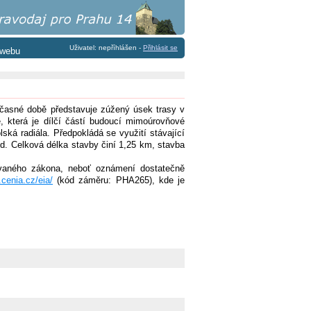
Uživatel: nepříhlášen -
Přihlásit se
 webu
učasné době představuje zúžený úsek trasy v
 která je dílčí částí budoucí mimoúrovňové
ká radiála. Předpokládá se využití stávající
od. Celková délka stavby činí 1,25 km, stavba
ovaného zákona, neboť oznámení dostatečně
a.cenia.cz/eia/
(kód záměru: PHA265), kde je