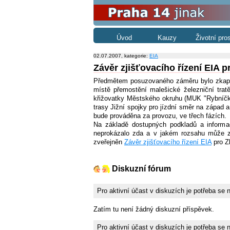
Úvod
Kauzy
Životní pro
02.07.2007, kategorie:
EIA
Závěr zjišťovacího řízení EIA 
Předmětem posuzovaného záměru bylo zkapaci
místě přemostění malešické železniční tra
křižovatky Městského okruhu (MUK "Rybníčky"
trasy Jižní spojky pro jízdní směr na západ 
bude prováděna za provozu, ve třech fázích.
Na základě dostupných podkladů a informa
neprokázalo zda a v jakém rozsahu může zám
zveřejněn
Závěr zjišťovacího řízení EIA
pro Zk
Diskuzní fórum
Pro aktivní účast v diskuzích je potřeba se 
Zatím tu není žádný diskuzní příspěvek.
Pro aktivní účast v diskuzích je potřeba se 