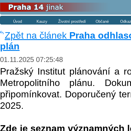
Úvod
Kauzy
Životní prostředí
Občané
Odkaz
Zpět na článek
Praha odhlaso
plán
01.11.2025 07:25:48
Pražský Institut plánování a r
Metropolitního plánu. Do
připomínkovat. Doporučený ter
2025.
Zde je seznam významných lok