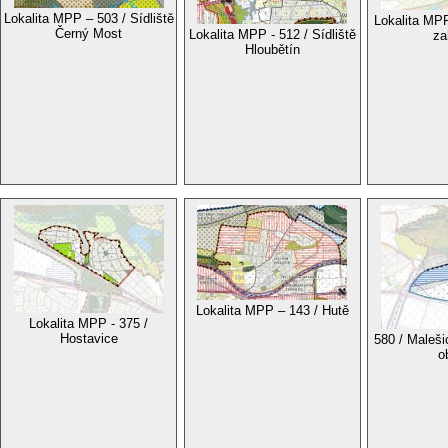
Lokalita MPP – 503 / Sídliště
Lokalita MPP
Černý Most
Lokalita MPP - 512 / Sídliště
za
Hloubětín
Lokalita MPP – 143 / Hutě
Lokalita MPP - 375 /
Hostavice
580 / Maleš
o