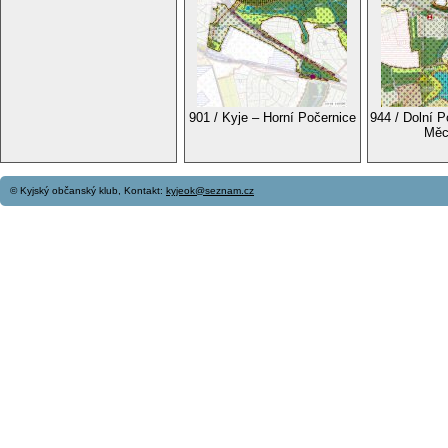
901 / Kyje – Horní Počernice
944 / Dolní P
Měc
© Kyjský občanský klub, Kontakt:
kyjeok@seznam.cz