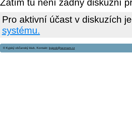
Zatím tu není žádný diskuzní p
Pro aktivní účast v diskuzích j
systému.
© Kyjský občanský klub, Kontakt:
kyjeok@seznam.cz