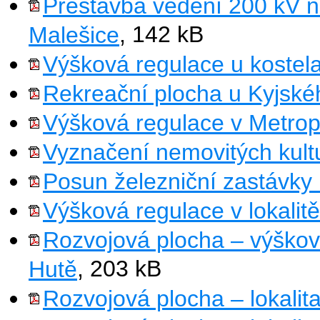
Přestavba vedení 200 kV 
Malešice
, 142 kB
Výšková regulace u kostela
Rekreační plocha u Kyjské
Výšková regulace v Metrop
Vyznačení nemovitých kult
Posun železniční zastávky
Výšková regulace v lokalit
Rozvojová plocha – výšková
Hutě
, 203 kB
Rozvojová plocha – lokalita