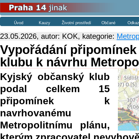
Úvod
Kauzy
Životní prostředí
Občané
Odkaz
23.05.2026, autor: KOK, kategorie:
Metrop
Vypořádání připomínek
klubu k návrhu Metropo
Kyjský občanský klub
podal celkem 15
připomínek k
navrhovanému
Metropolitnímu plánu,
kterým zpracovatel nevyhově