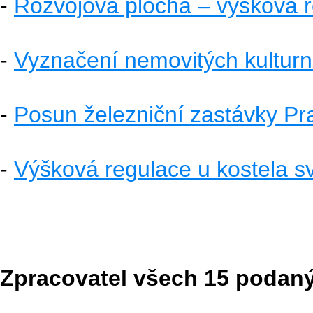
-
Rozvojová plocha – výšková re
-
Vyznačení nemovitých kultur
-
Posun železniční zastávky Pr
-
Výšková regulace u kostela s
Zpracovatel všech 15 podaný