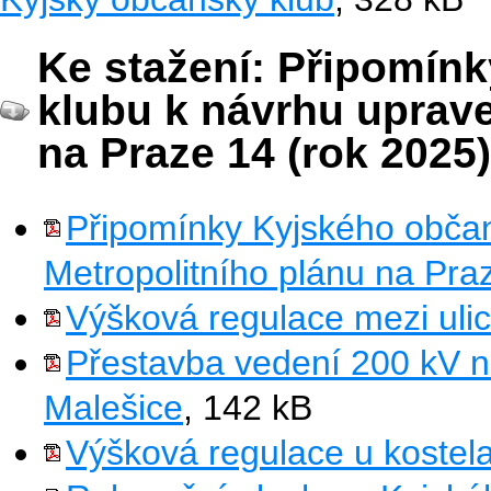
Ke stažení: Připomín
klubu k návrhu uprav
na Praze 14 (rok 2025)
Připomínky Kyjského obča
Metropolitního plánu na Pra
Výšková regulace mezi uli
Přestavba vedení 200 kV 
Malešice
, 142 kB
Výšková regulace u kostela