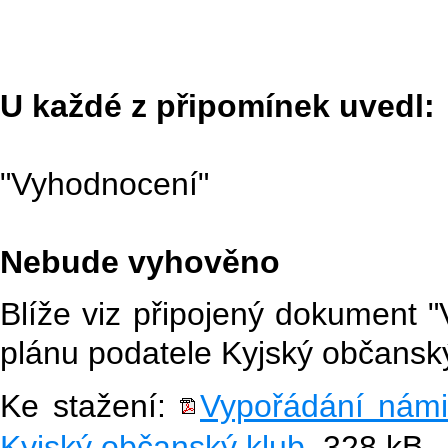
U každé z připomínek uvedl:
"Vyhodnocení"
Nebude vyhověno
Blíže viz připojený dokument 
plánu podatele Kyjský občanský
Ke stažení:
Vypořádání námi
Kyjský občanský klub
, 328 kB